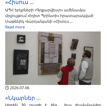
«Հիսուս ...
ԱՊՀ երկրների «Գրքարվեստ» ամենամյա
մրցույթում «էդիտ Պրինտի» հրատարակված
Սաթենիկ Վարդանյանի «Հիսուս ...
Read more
2026-07-06
«Նկարներ ...
Արդեն
 20 
տարի
է
, 
ինչ
 հայ ժամանակից 