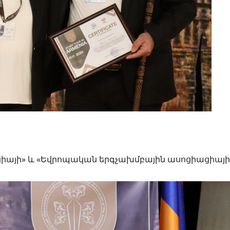
ցիայի» և «Եվրոպական երգչախմբային ասոցիացիայի»