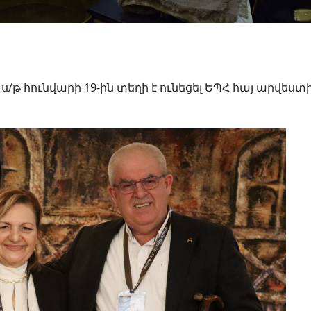
 ս/թ հունվարի 19-ին տեղի է ունեցել ԵՊՀ հայ արվեստ