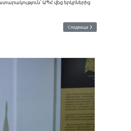
տարակություն՝ ԱՊՀ վեց երկրներից
Следваща статия: Մարիցա Թի
Следваща