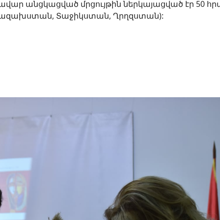
ար անցկացված մրցույթին ներկայացված էր 50 հրա
 Ղազախստան, Տաջիկստան, Ղրղզստան):
Italia 2021»-ի հաղթող