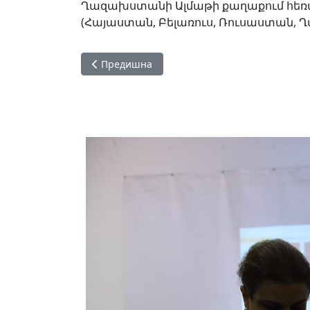
Ղազախստանի Ալմաթի քաղաքում հեռավ
(Հայաստան, Բելառուս, Ռուսաստան,
Предишна статия: Մարիցա Թիլիքյանը «Viva 
Предишна